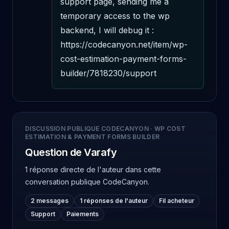
support page, sending me a 
temporary access to the wp 
backend, I will debug it : 
https://codecanyon.net/item/wp-
cost-estimation-payment-forms-
builder/7818230/support
DISCUSSION PUBLIQUE CODECANYON
·
WP COST
ESTIMATION & PAYMENT FORMS BUILDER
Question de Varafy
1 réponse directe de l'auteur
dans cette
conversation publique CodeCanyon.
2 messages
1 réponses de l'auteur
Fil acheteur
Support
Paiements