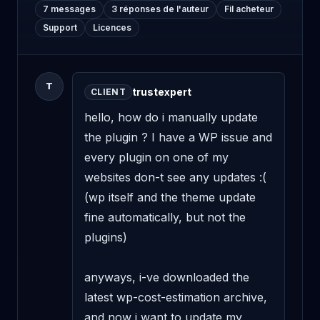
7 messages
3 réponses de l'auteur
Fil acheteur
Support
Licences
T
trustexpert
CLIENT
hello, how do i manually update 
the plugin ? I have a WP issue and 
every plugin on one of my 
websites don-t see any updates :( 
(wp itself and the theme update 
fine automatically, but not the 
plugins)

anyways, i-ve downloaded the 
latest wp-cost-estimation archive, 
and now i want to update my 