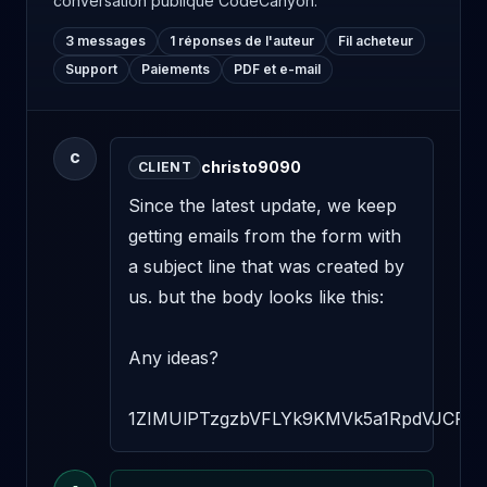
conversation publique CodeCanyon.
3 messages
1 réponses de l'auteur
Fil acheteur
Support
Paiements
PDF et e-mail
C
christo9090
CLIENT
Since the latest update, we keep getting emails from the form with a subject line that was created by us. but the body looks like this:

Any ideas?

1ZIMUlPTzgzbVFLYk9KMVk5a1RpdVJCRWU0QjZDUVRwbVg1RHdqMlc3Y1NBKzFGQmwvU2UvYVlxNTg1S2ZNZDl1b2YxQ1RCSTNqREJEdHNtMHQ0YmI5VDBOYmlBVGhOcWxVUFdwNktBMVd4ZU5HLzBmdFlDTlMvMHdQMm0yQWtFdXhseHpzY1c3ekZwTW9jOTFwL1lQczZ5aFY0Zmt2SGdmb0gxLy93NjlRai9oa3VsOFZ3N2REeExqREVqVW1neTJUaXdMY3pxYnpySWxya2gwNUxqSG9EcEZOc0JzMW0yOGxCb3VheXFqMzU2bGlSTXNJQmU2T1dFSjVaU3FIRXo3MjRkeWNqWjlQRXQ0dktzTDRpQ3RITTY1MW9Mbkp3N05FTUNic3kzUGkxWkhDVXY2R3k4bTQvM0gvQmtEcEhwQnIvaFlnNWVpd05kT0l2VGp6N0pPRkg4S3FUa0Q4Q1B5T1NkU1VSaEdFeks0ZFVQWFY4emZ1ZHpVUmNValVpQnAzcmJEOHpYS1hYZXJKakx5VFF5NmhOTXlZcjlza0FzZUg3eFZmbkpVRHNCdlRJWHdFWTBmOW9YUTVBdEl6UGNUNUdTNklaQlIwNUVmeHRHUlZlTzNuS1dZT1daN1BpTkxOb2M2OG5rL2p0cEJrVGN0T3ZrbjBGa3pBZUwxTUtvM2JZTjBaemRCTnlpU3pmUWJiMXp6NG94SEJENEJ2NTE2SFozdTlxMmpJaVMwRDFSL3htTDlDdjVkVDR6bnZYbGxQUkdzaVBveG8xVkJsQS9DempNc3g4S1c3QTBHRjhvaWsrNTJhVmxkMzI2NWgwK0E5VzJKSjJkalIrMVBicktjMEY3dnAzMk53Z3ArWlZ6NThpanJlcUVqUWtOVUpsbEtEVU5rTlg1VXBtZnIvN3RZaU81Q2lUTlB4NU1EcW12dXdjU3FxMjF2M0xoZG5YVExDdzFkV3pnNUxoZUplNk1qN2tqVjRJclp1OVZjd0ozQ05QOCtlM0IzZDFIREp4MTA1cUdlbjFad01CS2w0Tk1CYi9uQm5EVGtPRG1nNkRhRHZqejZmMllBMFZ3YWVQcVd6NnR0dnpqWjVJelVMQTJtYTRvY2kwZkxqUGZJRVo4TEVWUmoyVml6VjY5YjlNVjBnazVFYUxKZXNOSnVlQy9lSEtZY3pPUDdETmk5Z2dNdXBBMFhaWUlEQ09iTWZ1bE42ZEYvdHI5Mk9IczdpZ05lYkh3VjdpUGRkeTRFN01TNHRZY09qN21PNU9OOVpoaW9UbGlyM0VZM1pMQ2RZbXVEb1Ixb1dZN2ZTZGRCSThoVHdiYlBnMDNYWTBQQzBjdExxUkZhN2hqVjUwUGdUL3RpdENORlBkV3poZmN4Ykxvd2VTUkhJcENlUFdxMGpwV0dEYUZUZkFMa2p1RSt1MG5Lek9zdGhreDF2M3drNFFocXI0WmczNHZ0TFpOTGltazFJNnVrdmdSM1Q0azU1bHVuLzE3ZXhXVEVCQ3lHbDRnRmY1cEpyRG85VE13bXNSOS9VME5xcnZwMS9tV3dZMmgvdHZGNDc0eEkwOTdiOGNhTTBvV2xmRTJsaG0rY1JDYkNRakdqUW14ZzFwSTJRUWpjNGo4NnowZ2UvNkRMTzA0SmNxMUxUeUVUanVEOTZ1UVE4Q1hRMnJIeW1MOFphNVFtYURCMktSbTY3K1g2S0tCRkdKa004VG9TZkNKVkxqZEYwRHoxRmVlZDh4V3NyMFpxV2hwdkNZalJtSnpIQWhJVFJhdWpZbE5RUm9ab0FpSzVOakF6SlZvaXdXUXczL2tFUUJyTVlwTG1ISTJnelo5WXJNL3Y4UFF0YjhoU0dWZEZCcm1XVWI0ZDIzRDJiSWhGMkwwOStnZzB4K0E0K3lKUGNzRm1idkVkcVNDVnZ2YjZHY0FHbWpVcUhBdm9tZGN3TGI5UjNLejZyeHpmT0V1WlR1L3JFSnI3bjNHLzFoTGxkamxNbm10MndTMVNwMk4xRHFldFNTSVVHVGxUWmpsT1I0QzljbEQvQzEwQjhIcFZhSURtTGZTZ1dOUlAvWG14a3Z6ejROWGZCY1U1SFFmUk1lT05JZ3NtUGJiR1lEY2FKWVpYZXltSW55MjgzaGJseFQ5cWdjZThSS21pR0gvWGpFVDFpc1pOL0Q0QWhMRmRSU2h0dndVUkRoSENyVWR0SE42WS9pMy9JZ0V2c0tWTk9xdE5TdnQ1U2R1MzZOTjloYU1jUmlEc2svT01RQjB3OHRLZjNaSW14QmtSSFZOaTcxSWFNQVJFdlNaLzIwK2cvUUNuOFRPWitCYjFmVXJJNTdCNVlhMWN0UlVYSENjNDRhZU0rWDBjZXRSa0JkK1IyK3o1enJEM054amcrSWE0WXV4aUlxQUhPWG9SaVFhUlVNOGp4bGV2QmNJZTB1YUxjMVlDbTJ3dCtYZjNoOVdWWEtkRUFxazk4ZCtTcWdhVis4SWdBZHZOaUJQemVTMUxyTWlHOHpPTlMzK2w4cXpQMHgvYTJHS1RCckhYb2RMMk55MTlZS2ZQNEpWdlNnNFlUOUlWa0g3UnJiQTgwWVNIVHkzci9YSEtQbHJSa0syVmlyU0JXODN3Mkg0Z2F4SVhQeEdCd295L1VpVG9zb05FbzQrcm9qVnozbjBaVU1sa2ZDRExKSEtwa0hHWDhITWZJNkhVV0RsRU90Q0FkZDZkRktWNVJ4VDZLNzVqYkFUMVlyQmxGRlBleFV3a080Yjh4ZVhpaUI2MUQ4ZUF1Mmw2Y1hXRk03RzJTaW50dE5sSVUxQnA2aTBGcW1XVGJBZjJSZzhoSElTUjBQMitFZEZlSmJxS25sN1pnV1JBSTlUeTFXSFZEdXlWRFJ5MkdmaTgxb1grMERTaWZyMVVOZ3A4RFFBOEtlcEFDVEFIQUF6N1VMc0UvVlh5cU9zdS9meitEOXFrK3B4QTNxMFVEZUp5SkVENTFwdThTcUxyODZNYWRqK0JRQzI2S0M4bXJkcVllNmp5L1NMUW5MM2VDeTFrMGxMKytwY2FXcHZQOVFrR3kxWnl3YUIyUXhJNHpYM2RWSnZsU2QwMEwrbS9raURvSzRBUUJwSEJ5RkJqTU5DV3ZrSTlHSmNwSDdBaTk0NEs4R3d6aTdyazRuVHg5UzNrT2NTSUxsWHV0LzEwQnRrY2dSMWNnNWpnc3NhSkFBQWZmM29icFhKeEZpbWNNbUxTMnBJRTZEQ3ZIMjBnYlVCMUwrMHY5OFFLbmwraWlrY2d3M2NIb2FIVGgrcHlYdFNzQ05XM2F4M0lUdDdXdGh6LysveTdQN3Bna0xkaXJ4aWZTYzRZMXNIOFh0ZG96QldycjJrQnlVOWpRM2xEbXloRDB4eWhHbUgrRHNnUjNkNXBnSlBoTEJMaG1CNlIzMURwL2FDRnlMdUgva3d5U2F3OVBwRUpvS0hZME85NmRrMXpsVWVCa0txQW0vVGFmYWpXVUVGYmR0NFlCRFMzeTN1ZnA4QmpHTG13S3QzS0s4bFp1eFBSUzFrZjMzS2JmZ3ZHa2xkSDNMbHhGenlkMFJta0lEYTdZMnRDK01hRXRFaGUvK1BlUERuYnArNVE1aDFmc1puaEFEeGVhWFJNVk94THVqRllxanN0OStEdnhDRGxSOHMxbzVqN0R3VGgwS3pET3RUT0MxNnUySHo0Z01TSU9CZDQzTHRYS3BTZWtZMUd3Mm1FeWd3VmpjOGhIZ0dINE5TS0tsTFpLQWxNYW9Jakx6TjdqV2RlMVRKb0Y5VVFoOEUvSUJYeCt5aW5pSDNlbXNMc1pMT0l0WDQ3ZElGSHZ2d2pPWDlPN3RpcG9yTURjbmF1cyttTkJBM2NOUVBjdXgvRE45NlFjU0xKNHRSYnd6N0JnMGREeENCbGFBcGdKaU1nb2l1bko1Wmhxc1lkRFR4a2FCU2lUNXR4TEFKdDJZRllTaHVnZk1pZjVNdWo2a2tGOVR2ZUZlNytxZGt4eVBNR2hPaDZNY1dMYU5FMUR6UExySVJnSmozYzFMSE5xbDRmelJuRE1mc1ZjSVZrS1ErQnFYRnM3cnhMTms3ZmNaQmNXVC9hWFQ2ck5vVnRvWlBZZWY1OGVLdlZ6dFdhcm02WTJIYXVtVkNydDBZRWpRVHRjNkFRZjJoVmZsV1VlR2dtM0JuOFBkWkRaRzdyK2EwSmsxTzE0ZmY3V293YkhKdGRtcUJmeDRqUEh4WkVzOEZQeCttWFhJaVJucVp4cE8xNEsxY3ZOVUtzWVJWQU8wVUtsUi8reUxlWTU5d3p4Tk81VytOdmhVdmppUHYxb2g1Sm5lSnh4U2VVTFZuTkpxOEJSSEUvQ3VObHB1aHM5aUQyaDVjTVdCL1NsOHoyYm8yM2NZVVBZOExmNDhSQnhKYW1Yd2x2U2MyVHlMR2tRYjFDZkJuVjdNM25VMGhPQ2xJVDRuajhGci9RQnZhQm1IYzQ2YUN3ZGs0bGRlWjJOWS9NMVd1M0xTbE13bjNaU0lOYmt1cXFWMzhCQmJ5aElPMjRMazFRMWpIMDExZzl0WVhrS0Z0Mmpab1dVOHZ4QkR4UkZxa2ozTlFYNFNCSS9IQTRBaUF0WkNuUHpNUmNtRmFiQ2pDQnlZak9oVjJDbGJDQ1g1YWpMZXlMZi9JZHc0UFNyMzN0eWtwTnI4VDVQci9lS21JUEZ6UnNicUhkNW1SYmhXNk1aOUFVRDRrV25aNjlNNlQ2R2NwTnhia3NubEVONUlTZVppTktIclVWQ3g3eFJuZjRjSDZrM0o4aW1iWHpvNVBxMFpGMkdWemF0eFBqTDdwdkhlUFhPV0o4Mjk4VTEyUGtsejhyTVRPaDN2dC9EMnl0dXpxc0x6TGZvUTQ1L1NqR3VuOUgzSmw4WGdtL3ZYV3RnOS84UG90SDFBK0hKdDF1cm5CeVFEWlpweUtQNVFuNkEyOCtKcTJZTVBVeWZ2NldSelVWNHdNMEExYVlaZ05UQWRXVVQ5MFZjdW95TnBMSkJnUGJTZit0RnhzcVd1UHZZTWhHV2o0aWFMUURGckZuSzg0NHkzdVg0MUlIMUtLbFFkQ3Q1dHRrV04zTG95bkwxMEVwUE12Tjc5S0RmK2JkT29Xd0lLZTZscGgvQlhFRUlnQ3FJMlA2Visxb1hFZXE0c1RIRUtzajVGSFl4NndGRTdrbTNzZU9ubFN5SHFIdFNJc0sxZGRiVE1oZ3A2blNmSzhDZFdsTVVWS1VpUjBubkFoc0Fya3lYd1AzVlBlLzMyRkpkeXFjdkNWQnJVTzBDTERpYjk3TXgzVzNLYXNGZUVHeVBvUUkvRDRzMVNpbGd0bTlUVm41NHlyZG8vakk2ZndUU0lmNEZmV3VrS090RktDQXVJQklQbEtSWjNaMFV2U290VnA3dzZlem1VVnpjekw2KzFZK3pqN2EzdWdFNEszODBzcWF0LzZHVml4djRRUlFpRlE5QkhoU0VMUzE5bGpSc3JJNkF6TXlGTFRWNkRWN0ltMjd4TFBIV2N0c3VCZUZ5OTZGUkJkNWdoWDdPaXp5U1dpL1Y0blluSWR3UTdGeTdPSHVQWWVzd3VBLzJKcGVnV3pNYnZTMWUrTmo0cDMvTUIzR0hmcVlYUkVobVArWEdnMk1VaUtCbWJlUVdMQ2tDVmtkdHRXR05zRTYvcGEyL2ZnS3l6dGcwVkx4OHpHMzk1Ti9NK0Y4UStSK3BqbXVPbng3M1o5L0xxcHJCdFVtakdCKzlmeERPd3k4LzFmb24rZWt6bm54VFVteEFkSms1ZXNrMjVmV3drSTRSMThJYlorQ0toNlZOTDdRa2s4NHV5TFVLMWFZcWMzQTQ2VWFyVFhOSW9LZ0h6YldiclVZN0xLM2pPZk1yS0hXTGNwTXdYRm5WNW1RK05SZkltV3hUVG4zOHZ6cy8wVUhZdWxwRXlZaW5mNzNsNnZKOE84ZTl1eml5YXlwc1g5aEc5VUpDYk9WbEk1NTk1bWl2QU5MM1pMdDU2RmJYZytLeDlnYzRLYjJJZjlNeWJxK3dZNnZMb0J3Z2FJZjhkM3RYeUJQSEViT0kraXlhLzYySlFoNThSQytPeUFsdlZvVk03emM0MytNSm05Y0ZBMWoycUJWWXBRaWJsbDQ4NzZ5dWRDZ0JSOGxrUENUK1BXaWhwcGtKOXg5NDdScUVSUkVOTGx1WlBDSjZuT2FWLzY5NGNIdnovdUw0cEVyNjRkaGh4SnBEZVp6YVlzT0I0amdEM1hZV0lkdHRBYW4zT3lOT0FtZWYwczJ0cDg4a3JEWTZRSUFJdStEY1h0MmNLWndlL2dHMVhJL3IzM0hQY1hvd1QyUW9EZzFRS2t4NHp5U2pBR2dOUkxVbC9iZEdub2JUaHRWaG9nSzRmdWVXbHpvTWRPQ3kwbVBpWXJYYW42U2Q5QXRGc3o2TU1QRHFDL0Nta3VaK2I0QmdzRjVzUW9tTnZrV09yQkgzTTlkVDQwSzlNZ3BBT1FXclA3QTBqY09WZ0VZekdFUFpXdWJQK1FzWVh4VXVvTW1ZaFcxVmxJTE95REEvSDVPTjN5cVN3L2pFdGl6TmZ2UzlZRUltRU5mNVpJYXNlMHdHKzZYSGFGUm0xT1RaSWtldHZCTGtkUFRFcUl0SmNnejBrT3hraW5uWW9rSTZZQmxkNHVPcWI2OWNTdzkzK0xEc0dobjMybVM2YWc3U2I5NVVmc010UVFZaEU0bURWOU1SRmpFeHNqYWgzcHVqQlhFU2lGTVJHS3FQUFE0Z0hmS2pWSmhoLzFkM1oyQ24vR2RyYVlNOUVURW0wYXU0U0xUUk9UK1pRZTREYUdLbC90UE9RazBldGg5VWlhaXdaUkZYVXljais3OGJSTkhEWUp5S29kOENPdkpMRFExWExNdFNaZDY4czBGMHppNkNJSjB3NXBiRDBzb01EQUJjS0ZQbHRaaTFrVzRLNU5Dck4xYjVCMHAvdXc5ak90YTR1SjZYdWJYN1Y3ZVd6Q2NuSUhra2k2dXJOckJaaFRxbXBNYXJUb3ZtMVc2c05TR1AvbWRWTi9kWWUvYUNWb1lpRVFBS1pUZHZHbUc3ZVhoV1FZYjB3amhqUzhUcmNaaW1yZlBqQVp3RUhrV1piMWNWTTBxK2l3cTlFRXhYYWhxQ1U4SWF3anVBU3ZjS0FQd3I1Yy9UOGJyQ2JPZkJLbGtIbWFCakRqdUQ1d3VvVHgrczdnbkJqS2NzajdlSm5BMHptc1BJVC83RnNiSUx0MTliVllVQTZDTjFIT1UxMlpOWmFteFc1TGNWY3Vjd2ppM2FwZEZ3TE92ZFRWWkgvR2lwckFNTlVXVWE5V0U3dllwNFZPYXZ1NEtqckdjRzFCTExpU3pqT0pGdmY2dUdMY1FOYmlGQ1BwanF1Y0U1c3lYbnp5UVB1NlFpV2gxc25VZXljMlZIWmE3SkxBM3E2M3JhZWhBQWcyT1NHVEVBRE0vVWt4eW9VdlZqU2R6amJKc0UyeUc1c2dJVXBqRkpuK0o3UnZjdEN2eHZrK21WN2NzdlV1T2h0Nm4xRUc4ZHFvNUcwYm9yelpRQnlUcW5mWkQ4MmY2STkvbmJDeFhGcTB4bVNOZ2N1bXZtWitrc2F1MWpzWnc1UTdNOW5oaE5nOW93b0xrN21jbDMxRzJFUUprTmNsUHMvK1ZpSGo1ZTF4b2F6S2ZMemFzQUpkekVVbEk0V09KditubEYzVy9sSjVDUTZnWjg4VEZxaEprQ2lHMzJDSHRUOU11UnFRYmM3bTJ3cy92MzQrMWtJOWVvc1pOQ1hWc1VDNTg5bFp2ZHFZejlZbGErNnpvbmdVeE1pUlJNaFdtY3R1SFUwS3lOb0NWYmk1ejNVQjkvRENQaG5KNVQwUEppWFZsRS9rSnZXdlFjK2RsZnN3eGNTbktHQmdNK0V5dGNZZDlyVjBtSG5hL2Vxa0xqRmwxM3h4aFlHaEdOTmZIeWJTTllWUWRTR0tTY0luOGpGVTBrVTg0UHExSDhNMEFLTzREZGhhUDZMTUk4SXJ5R3NTOWZaZ1JCYkFleGVDeGZwdjZ1SG8rcEFpNjZIRjZaZ0RDQVNLaDVKVFpNK21MZy9SeDFXS0syOVJwQ0xhZGVVT3VsOEhuaUdodWxQUUI3ZnV1Y1prUkNMTVFvNm1Wa1MxaERncXk5Z0hpYUFULzI1cnFLUUZHV1BldHovcmUxNjkwZUhJdERuVEVvMHdVYnJGN3NWRW5BeS82Wm1xSGlpc3Nwd0VuWnc3aGdVVmVOQ0Q2RGVJL0doVmcyMHpKYkt6UnYwdzVHSFlTbDIwdjFhZTBGYjFNc0xkQVdaY1dlWW0rUGFVa2N5bDJiTmtKcjJadmswTTFyVmhYRGVkcjE4WC9MUmhWejRTMno0Tk9QRGRkc0l3Qkk2Zmoxd3dTTFNDeTVoY3gzQWxlZnMrYjVjbXdKYzdvQXlLd3dWUzRwaWhoNXR4SzUzenN1QzlUTldMYmZRdjJlTE52RktITURvT21WZnBCd3JiSU9QanI2bWMzbU1wTkQ1RDFXd0J1R1piNkF6VnNxbU93UDZwampyRHNSeHpHUXphMWttaXpBZDNwRlk5Z3F0RytMUzlZYnBTYVE1cWdKWUxNSG1yTVJZWTVKc3JTcDZrcHZkSUt4NFBvWmh6OHMwRXViOTVZNTNTSlJYRTNXKzhvem0zVHg5UzVmTmpPQ0JTUXZEWkE4bDJIM08xbkFsNlUyRitJQlU1ZndCeHYyc3dUemtIRmJiMDhvV292WDh2YUpXU2k0ZlJETkwvUEhSNWxuMnBlZnRXMVpWL0ttOVJxNE4rbWhuMU1NT0tlKzdqVnlMQStTY1VMNGM2YmJsZDVPUTRqSkdEbWk2VTFHVDUzZWZ4a3ZRN3d4QWFidlk2Nm1kMWFScnFJR0dYWVIxdkhwTG1GTW9KK2xvTmNUalNPVjQ4MEtKWUcrZ2IzaHJjelhBVUFXNkRoeWtILzZNMGJXMGFCSnhqQS9QMWJ3TVRTUWM2NjNVMEFRYnBXYVNBMmRwWUJDdGEwamFpcnY1VTJNNTlvbWJmb0tONVdETEN3RmdJNHVmM0RJS3dxTW5LYndOYy80czBlY2xNU2RoSEFrZ1J1NmNkUG96bWtMWStKYzQxNGh2OFdtNUFna3BwYTFHSjR2YWpNMjVveWFacFp3N3E1SVN2ckRBTURVTEdKN0lXS2FheTI0L2NQVWhIdVZYUERFdFNzMjBzamxFbXJJYllVSjFXeXA1S2RQaTBWRTA0Zkp0MUxkQjdTREV1OW1yR0VrVGV0N0lRWEVvQlBnS2dQL3VIa25RYU51d3NzNzlESFF0c0JoYW9VcHM5N202YW5FcUcrcTRsVVI2ZUVMQ0hoME90MkV1TENKYVN4bVVNdUV3ZHkzSGRVeFZyY3RKMWFYVVErWEorZVZvTjVFMmFZQngzQm1EZzdvZlA2bnlsTG8rWVIzb3hCTytpRFJNMTVCckFFcUdZZkgxVXJDcUJNVGk2LzIyRnJDS3lPYk83S081Z1dEMHJsY3lnbm1JN3BVK1AwVWlCUGxGeUIweERMZWRENzFycVJkK2Zod0RMOVJSdTBXNm9KTlRUaEd1b2kyZmljcnVvOHErMDNwRVdYSC8wanV5bXU2U014V3l0WGhQaGRoaDlYTllYaHVBN29DcHp5ZDJGU3owZUVLUjFLVXkyeUJ2eWY2TlRRUGZPZStndmtEYnI5NGdaSHdpMTVjWmd0d0pwd1hMcGxSNXdENDdkL1YzRklhOVFnMGgvdlloRzE1VDZ3UXpOMXBnZWZUK1pZNnMvL3BiNnlqZXNTZG1GY3Q2WWllYkNpQWIycmtEV3FSK3Q2WWM3