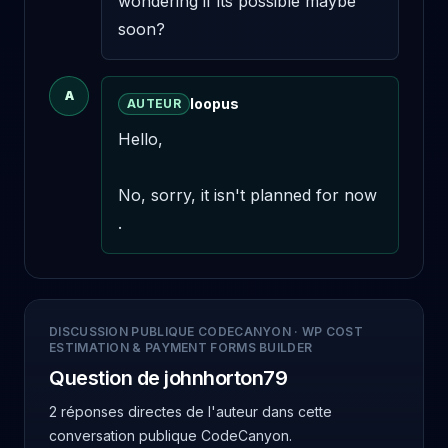
wondering if its possible maybe 
soon?
A
loopus
AUTEUR
Hello,

No, sorry, it isn't planned for now 
.
DISCUSSION PUBLIQUE CODECANYON
·
WP COST
ESTIMATION & PAYMENT FORMS BUILDER
Question de johnhorton79
2 réponses directes de l'auteur
dans cette
conversation publique CodeCanyon.