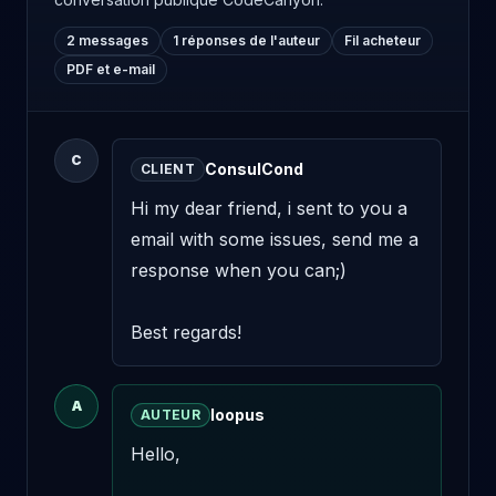
2 messages
1 réponses de l'auteur
Fil acheteur
PDF et e-mail
C
ConsulCond
CLIENT
Hi my dear friend, i sent to you a 
email with some issues, send me a 
response when you can;) 

Best regards!
A
loopus
AUTEUR
Hello,
