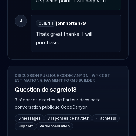
a specific point, I will help you.
J
johnhorton79
CLIENT
Thats great thanks. I will 
purchase.
DISCUSSION PUBLIQUE CODECANYON
·
WP COST
ESTIMATION & PAYMENT FORMS BUILDER
Question de sagrelo13
3 réponses directes de l'auteur
dans cette
conversation publique CodeCanyon.
6 messages
3 réponses de l'auteur
Fil acheteur
Support
Personnalisation