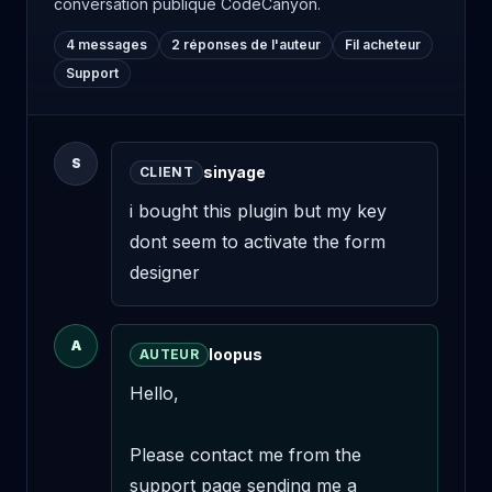
conversation publique CodeCanyon.
4 messages
2 réponses de l'auteur
Fil acheteur
Support
S
sinyage
CLIENT
i bought this plugin but my key 
dont seem to activate the form 
designer
A
loopus
AUTEUR
Hello,

Please contact me from the 
support page sending me a 