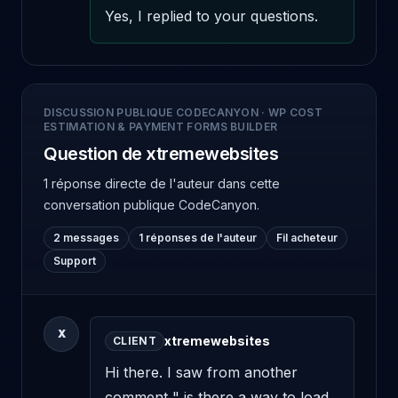
Yes, I replied to your questions.
DISCUSSION PUBLIQUE CODECANYON
·
WP COST
ESTIMATION & PAYMENT FORMS BUILDER
Question de xtremewebsites
1 réponse directe de l'auteur
dans cette
conversation publique CodeCanyon.
2 messages
1 réponses de l'auteur
Fil acheteur
Support
X
xtremewebsites
CLIENT
Hi there. I saw from another 
comment " is there a way to load 