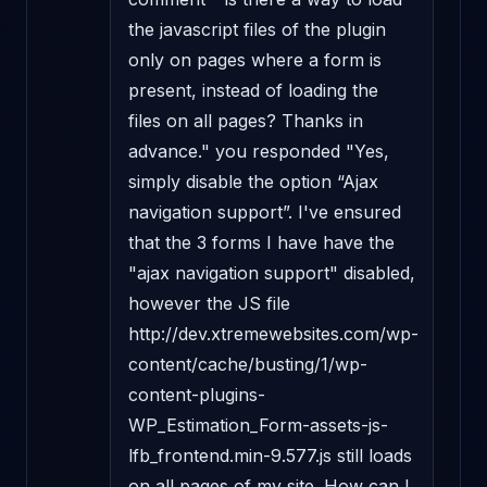
the javascript files of the plugin 
only on pages where a form is 
present, instead of loading the 
files on all pages? Thanks in 
advance." you responded "Yes, 
simply disable the option “Ajax 
navigation support”. I've ensured 
that the 3 forms I have have the 
"ajax navigation support" disabled, 
however the JS file 
http://dev.xtremewebsites.com/wp-
content/cache/busting/1/wp-
content-plugins-
WP_Estimation_Form-assets-js-
lfb_frontend.min-9.577.js still loads 
on all pages of my site. How can I 