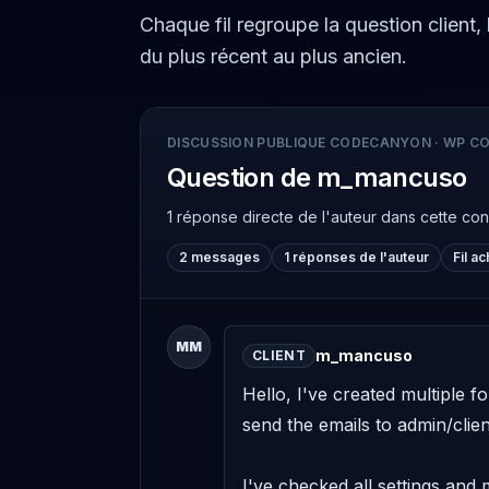
Chaque fil regroupe la question client,
du plus récent au plus ancien.
DISCUSSION PUBLIQUE CODECANYON
·
WP CO
Question de m_mancuso
1 réponse directe de l'auteur
dans cette co
2 messages
1 réponses de l'auteur
Fil a
MM
m_mancuso
CLIENT
Hello, I've created multiple f
send the emails to admin/client
I've checked all settings and