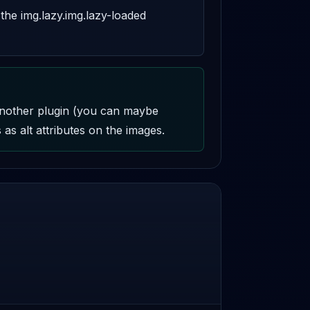
he img.lazy.img.lazy-loaded 
another plugin (you can maybe 
as alt attributes on the images.