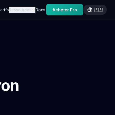
arifs
Ressources
Docs
Acheter Pro
🇫🇷
yon