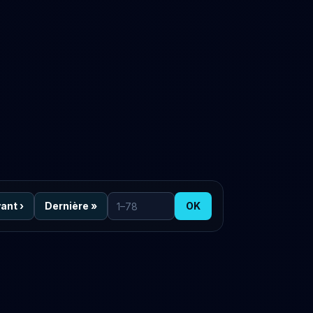
vant
›
Dernière
»
OK
Aller à la page