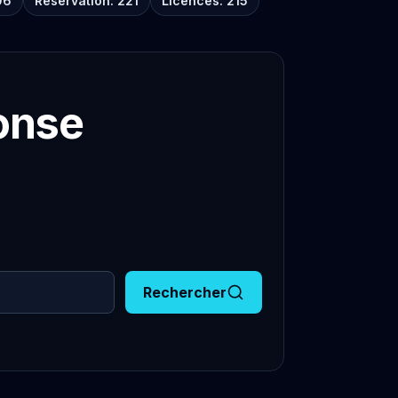
06
Réservation: 221
Licences: 215
onse
Rechercher