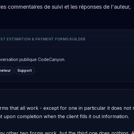
 les commentaires de suivi et les réponses de l'auteur,
ST ESTIMATION & PAYMENT FORMS BUILDER
nversation publique CodeCanyon.
cheteur
Support
orms that all work - except for one in particular it does no
 upon completion when the client fills it out information. 

 my other two forms work, but the third one does nothing.