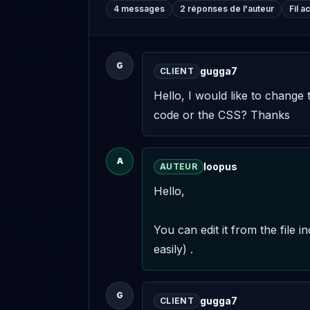
4 messages
2 réponses de l'auteur
Fil a
G
gugga7
CLIENT
Hello, I would like to change 
code or the CSS? Thanks
A
loopus
AUTEUR
Hello,

You can edit it from the file 
easily) .
G
gugga7
CLIENT