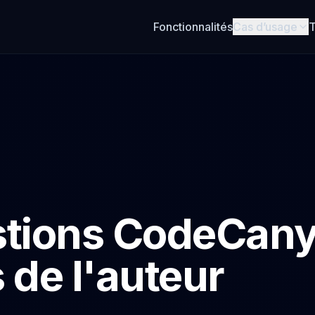
Fonctionnalités
Cas d’usage
T
stions CodeCan
 de l'auteur