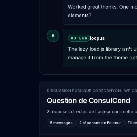
Worked great thanks. One more
elements?
A
loopus
AUTEUR
The lazy load js library isn'
manage it from the theme opti
DISCUSSION PUBLIQUE CODECANYON
·
WP CO
Question de ConsulCond
2 réponses directes de l'auteur
dans cette 
5 messages
2 réponses de l'auteur
Fil a