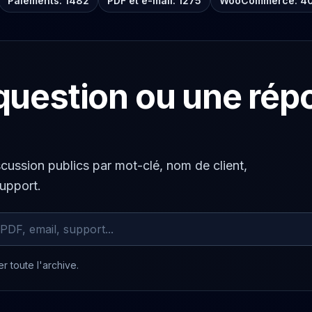
Paiements: 1482
PDF et e-mail: 1275
WooCommerce: 4
question ou une rép
scussion publics par mot-clé, nom de client,
support.
chivés
r toute l'archive.