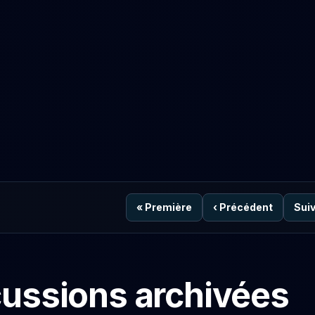
«
Première
‹
Précédent
Sui
cussions archivées