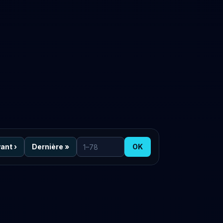
vant
›
Dernière
»
OK
Aller à la page