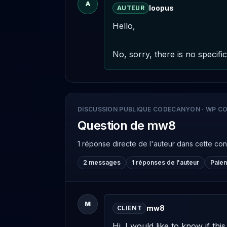
A
loopus
AUTEUR
Hello,

No, sorry, there is no specifi
DISCUSSION PUBLIQUE CODECANYON
·
WP CO
Question de mw8
1 réponse directe de l'auteur
dans cette co
2 messages
1 réponses de l'auteur
Paie
M
mw8
CLIENT
Hi. I would like to know if thi