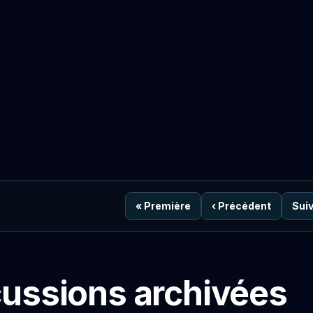
«
Première
‹
Précédent
Sui
cussions archivées