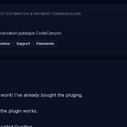
ST ESTIMATION & PAYMENT FORMS BUILDER
nversation publique CodeCanyon.
cheteur
Support
Paiements
t work! I've already bought the pluging.

he plugin works.

alled Quollion.
