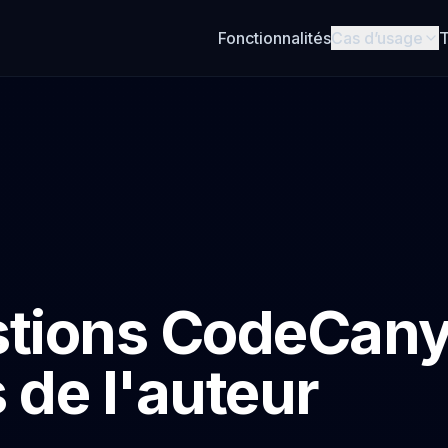
Fonctionnalités
Cas d’usage
T
stions CodeCan
 de l'auteur