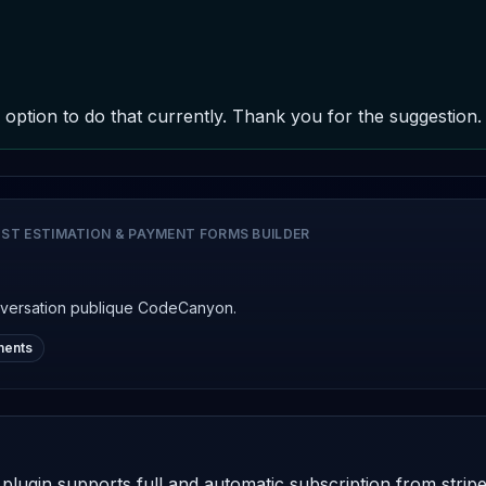
c option to do that currently. Thank you for the suggestion.
ST ESTIMATION & PAYMENT FORMS BUILDER
nversation publique CodeCanyon.
ments
s plugin supports full and automatic subscription from stripe