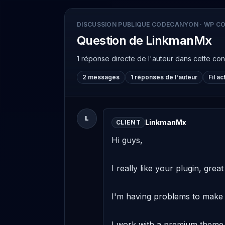
DISCUSSION PUBLIQUE CODECANYON
·
WP CO
Question de LinkmanMx
1 réponse directe de l'auteur
dans cette co
2 messages
1 réponses de l'auteur
Fil a
L
LinkmanMx
CLIENT
Hi guys,

I really like your plugin, grea
I'm having problems to make t
I work with a premium theme c