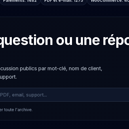
Paiements: 1482
PDF et e-mail: 1275
WooCommerce: 4
question ou une rép
scussion publics par mot-clé, nom de client,
support.
chivés
r toute l'archive.