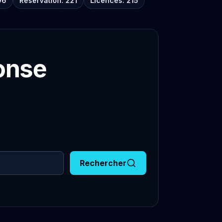
06
Réservation: 221
Licences: 215
onse
Rechercher