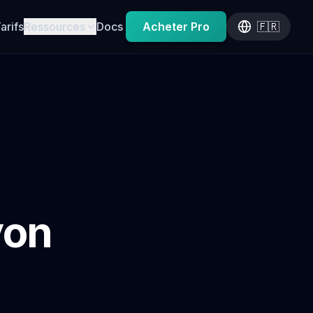
arifs
Ressources
Docs
Acheter Pro
🇫🇷
yon