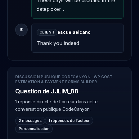
These days will be disabled in the 
datepicker .
E
escuelaelcano
CLIENT
Thank you indeed
DISCUSSION PUBLIQUE CODECANYON
·
WP COST
ESTIMATION & PAYMENT FORMS BUILDER
Question de JJLIM_88
1 réponse directe de l'auteur
dans cette
conversation publique CodeCanyon.
2 messages
1 réponses de l'auteur
Personnalisation