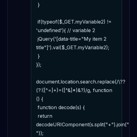
 } 

 if(typeof($_GET.myVariable2) != 
'undefined'){ // variable 2

 jQuery('[data-title="My item 2 
title"]').val($_GET.myVariable2);

 } 

});

document.location.search.replace(/\??
(?:([^=]+)=([^&]*)&?)/g, function 
() {

 function decode(s) {

 return 
decodeURIComponent(s.split("+").join(" 
"));
