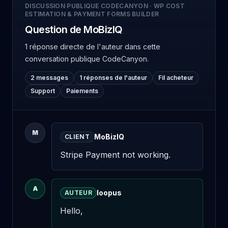
DISCUSSION PUBLIQUE CODECANYON
·
WP COST
ESTIMATION & PAYMENT FORMS BUILDER
Question de MoBizIQ
1 réponse directe de l'auteur
dans cette
conversation publique CodeCanyon.
2 messages
1 réponses de l'auteur
Fil acheteur
Support
Paiements
M
MoBizIQ
CLIENT
Stripe Payment not working.
A
loopus
AUTEUR
Hello,
