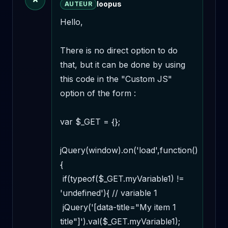
loopus
AUTEUR
Hello,

There is no direct option to do 
that, but it can be done by using 
this code in the "Custom JS" 
option of the form :

var $_GET = {};

jQuery(window).on('load',function()
{

 if(typeof($_GET.myVariable1) != 
'undefined'){ // variable 1

 jQuery('[data-title="My item 1 
title"]').val($_GET.myVariable1);
