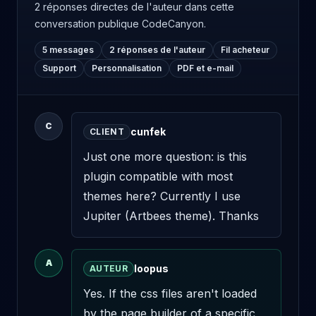
2 réponses directes de l'auteur
dans cette
conversation publique CodeCanyon.
5 messages
2 réponses de l'auteur
Fil acheteur
Support
Personnalisation
PDF et e-mail
C
cunfek
CLIENT
Just one more question: is this 
plugin compatible with most 
themes here? Currently I use 
Jupiter (Artbees theme). Thanks
A
loopus
AUTEUR
Yes. If the css files aren't loaded 
by the page builder of a specific 