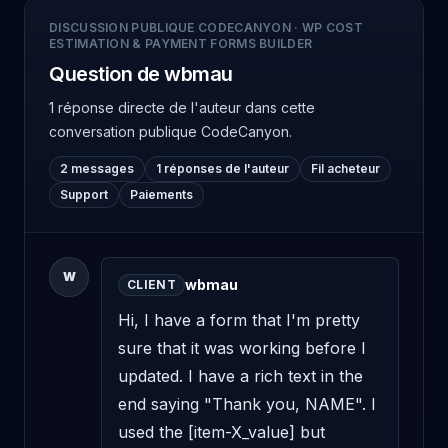
DISCUSSION PUBLIQUE CODECANYON
·
WP COST
ESTIMATION & PAYMENT FORMS BUILDER
Question de wbmau
1 réponse directe de l'auteur
dans cette
conversation publique CodeCanyon.
2 messages
1 réponses de l'auteur
Fil acheteur
Support
Paiements
W
wbmau
CLIENT
Hi, I have a form that I'm pretty 
sure that it was working before I 
updated. I have a rich text in the 
end saying "Thank you, NAME". I 
used the [item-X_value] but 