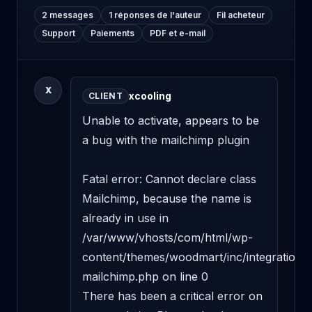
2 messages
1 réponses de l'auteur
Fil acheteur
Support
Paiements
PDF et e-mail
X
xcooling
CLIENT
Unable to activate, appears to be 
a bug with the mailchimp plugin

Fatal error: Cannot declare class 
Mailchimp, because the name is 
already in use in 
/var/www/vhosts/com/html/wp-
content/themes/woodmart/inc/integrations/
mailchimp.php on line 0

There has been a critical error on 