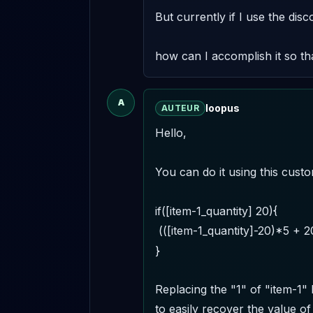
But currently if I use the dis
how can I accomplish it so tha
A
loopus
AUTEUR
Hello,

You can do it using this custo
if([item-1_quantity] 20){ 

 (([item-1_quantity]-20)*5 + 20*25)/[item-1_quantity] 

} 

Replacing the "1" of "item-1" 
to easily recover the value of 