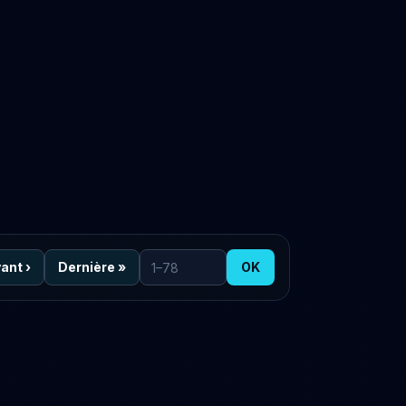
vant
›
Dernière
»
OK
Aller à la page