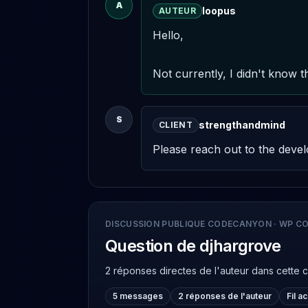
A
loopus
AUTEUR
Hello,

Not currently, I didn't know thi
S
strengthandmind
CLIENT
Please reach out to the devel
DISCUSSION PUBLIQUE CODECANYON
·
WP CO
Question de djhargrove
2 réponses directes de l'auteur
dans cette 
5 messages
2 réponses de l'auteur
Fil a