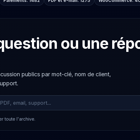
Paiements: 1482
PDF et e-mail: 1275
WooCommerce: 4
question ou une rép
scussion publics par mot-clé, nom de client,
support.
chivés
r toute l'archive.