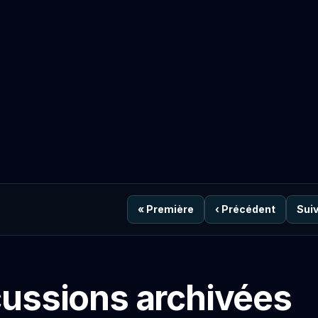
«
Première
‹
Précédent
Sui
cussions archivées