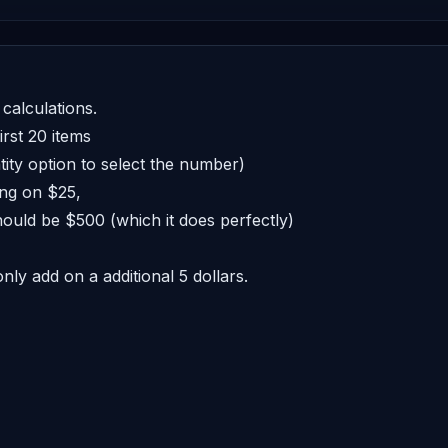
alculations. 

rst 20 items 

ity option to select the number) 

ng on $25, 

hould be $500 (which it does perfectly) 

ly add on a additional 5 dollars. 
