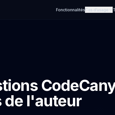
Fonctionnalités
Cas d’usage
T
stions CodeCan
 de l'auteur