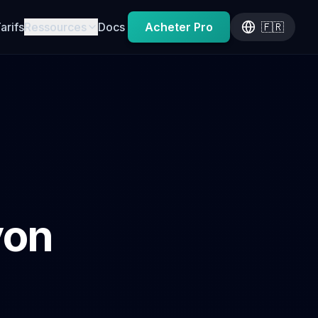
arifs
Ressources
Docs
Acheter Pro
🇫🇷
yon