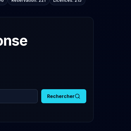
06
Réservation: 221
Licences: 215
onse
Rechercher