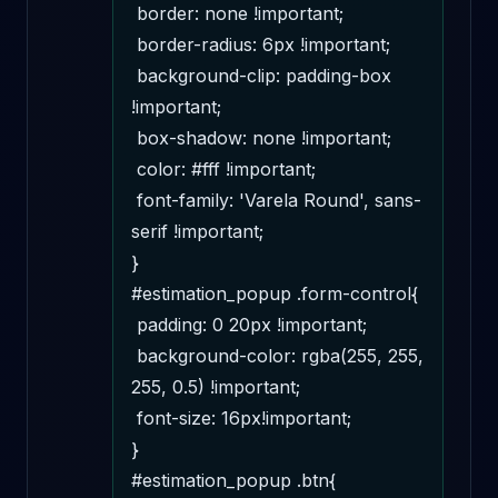
 border: none !important; 

 border-radius: 6px !important; 

 background-clip: padding-box 
!important; 

 box-shadow: none !important; 

 color: #fff !important; 

 font-family: 'Varela Round', sans-
serif !important; 

} 

#estimation_popup .form-control{ 

 padding: 0 20px !important; 

 background-color: rgba(255, 255, 
255, 0.5) !important; 

 font-size: 16px!important; 

} 

#estimation_popup .btn{ 
