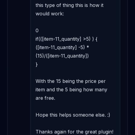
this type of thing this is how it 
would work: 

0 

if(([item-11_quantity] >5) ) { 

([item-11_quantity] -5) * 
(15)/([item-11_quantity]) 

} 

With the 15 being the price per 
item and the 5 being how many 
are free. 

Hope this helps someone else. :) 

Thanks again for the great plugin!