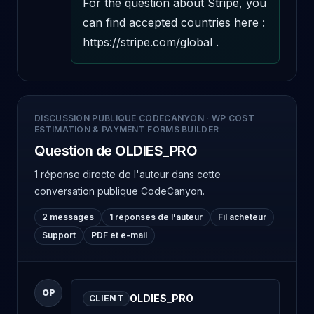
For the question about Stripe, you 
can find accepted countries here : 
https://stripe.com/global .
DISCUSSION PUBLIQUE CODECANYON
·
WP COST
ESTIMATION & PAYMENT FORMS BUILDER
Question de OLDIES_PRO
1 réponse directe de l'auteur
dans cette
conversation publique CodeCanyon.
2 messages
1 réponses de l'auteur
Fil acheteur
Support
PDF et e-mail
OP
OLDIES_PRO
CLIENT