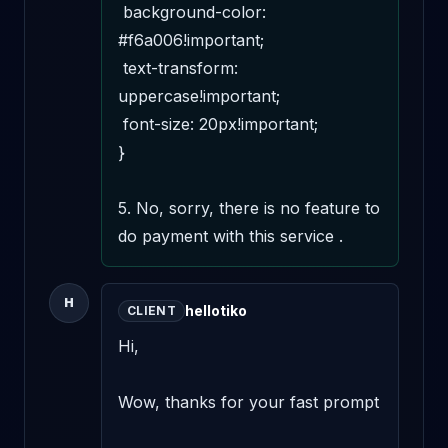
 background-color: 
#f6a006!important; 

 text-transform: 
uppercase!important; 

 font-size: 20px!important; 

} 

5. No, sorry, there is no feature to 
do payment with this service .
H
hellotiko
CLIENT
Hi, 

Wow, thanks for your fast prompt 
