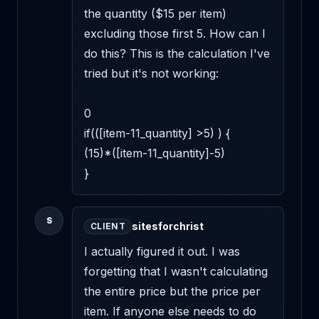
the quantity ($15 per item) 
excluding those first 5. How can I 
do this? This is the calculation I've 
tried but it's not working: 

0 

if(([item-11_quantity] >5) ) { 

(15)*([item-11_quantity]-5) 

}
S
sitesforchrist
CLIENT
I actually figured it out. I was 
forgetting that I wasn't calculating 
the entire price but the price per 
item. If anyone else needs to do 