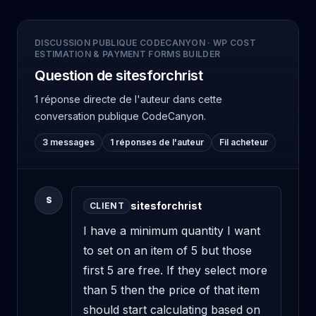
DISCUSSION PUBLIQUE CODECANYON
·
WP COST
ESTIMATION & PAYMENT FORMS BUILDER
Question de sitesforchrist
1 réponse directe de l'auteur
dans cette
conversation publique CodeCanyon.
3 messages
1 réponses de l'auteur
Fil acheteur
S
sitesforchrist
CLIENT
I have a minimum quantity I want 
to set on an item of 5 but those 
first 5 are free. If they select more 
than 5 then the price of that item 
should start calculating based on 