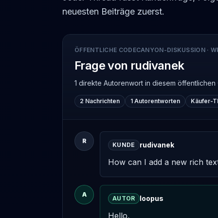
neuesten Beiträge zuerst.
ÖFFENTLICHE CODECANYON-DISKUSSION
·
W
Frage von rudivanek
1 direkte Autorenwort
in diesem öffentlich
2 Nachrichten
1 Autorentworten
Käufer-T
R
rudivanek
KUNDE
How can I add a new rich text
A
loopus
AUTOR
Hello,
