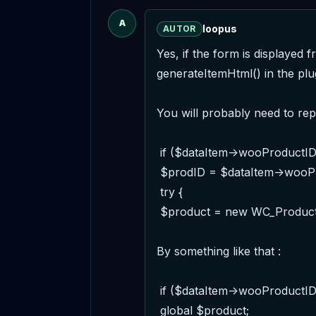
A
loopus
AUTOR
Yes, if the form is displayed
generateItemHtml() in the plugi
You will probably need to repl
 if ($dataItem->wooProductID > 0) {

 $prodID = $dataItem->wooProductID;

 try {

 $product = new WC_Product($dataItem->wooProductID);

By something like that :

 if ($dataItem->wooProductID > 0) {

 global $product;
