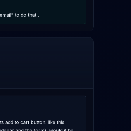
mail" to do that .
 add to cart button. like this 
idebar and the form), would it be 