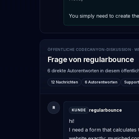
You simply need to create the
ÖFFENTLICHE CODECANYON-DISKUSSION
·
W
Frage von regularbounce
6 direkte Autorentworten
in diesem öffentl
12 Nachrichten
6 Autorentworten
Support
R
regularbounce
KUNDE
hi!

I need a form that calculates t
website exactly: musicbed.com/