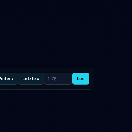
eiter
›
Letzte
»
Los
Zur Seite