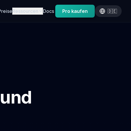
Preise
Ressourcen
Docs
Pro kaufen
🇩🇪
 und