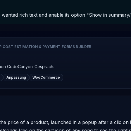
 wanted rich text and enable its option "Show in summary/e
P COST ESTIMATION & PAYMENT FORMS BUILDER
ichen CodeCanyon-Gespräch.
Anpassung
WooCommerce
he price of a product, launched in a popup after a clic on its
songs (clic on the cart icon of any song to see the right s