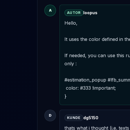
A
loopus
AUTOR
Hello,

It uses the color defined in th
If needed, you can use this r
only :

#estimation_popup #lfb_summar
 color: #333 !important;

}
D
dg5150
KUNDE
thats what i thought (i.e. text