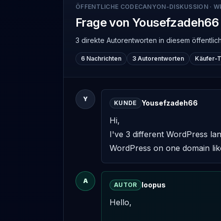
ÖFFENTLICHE CODECANYON-DISKUSSION
·
W
Frage von Yousefzadeh66
3 direkte Autorentworten
in diesem öffentl
6 Nachrichten
3 Autorentworten
Käufer-
Y
Yousefzadeh66
KUNDE
Hi,

I've 3 different WordPress lan
WordPress on one domain lik
A
loopus
AUTOR
Hello,
