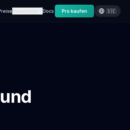
Preise
Ressourcen
Docs
Pro kaufen
🇩🇪
 und