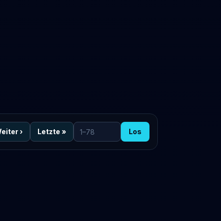
eiter
›
Letzte
»
Los
Zur Seite