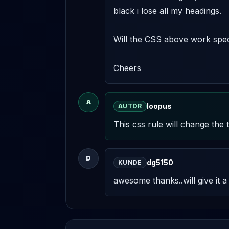
black i lose all my headings.

Will the CSS above work speci
Cheers
A
loopus
AUTOR
This css rule will change the 
D
dg5150
KUNDE
awesome thanks..will give it 