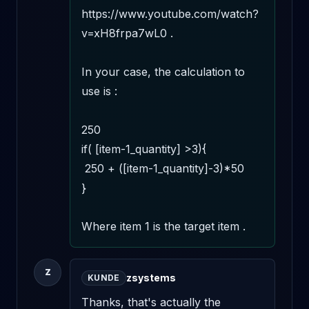
https://www.youtube.com/watch?
v=xH8frpa7wL0 .

In your case, the calculation to 
use is : 

250 

if( [item-1_quantity] >3){ 

 250 + ([item-1_quantity]-3)*50 

} 

Where item 1 is the target item .
Z
zsystems
KUNDE
Thanks, that's actually the 