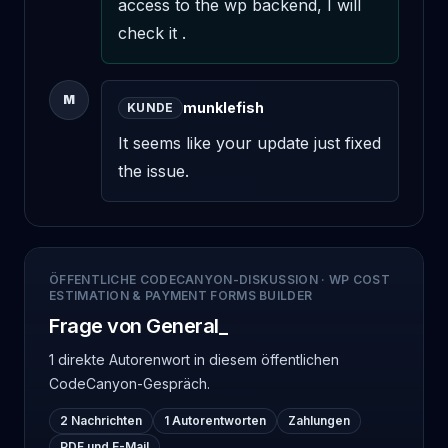
access to the wp backend, I will 
check it .
M
munklefish
KUNDE
It seems like your update just fixed 
the issue.
ÖFFENTLICHE CODECANYON-DISKUSSION
·
WP COST
ESTIMATION & PAYMENT FORMS BUILDER
Frage von General_
1 direkte Autorenwort
in diesem öffentlichen
CodeCanyon-Gespräch.
2 Nachrichten
1 Autorentworten
Zahlungen
PDF und E-Mail