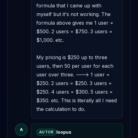
formula that I came up with 
myself but it's not working. The 
formula above gives me 1 user = 
$500. 2 users = $750. 3 users = 
$1,000. etc. 

My pricing is $250 up to three 
users, then 50 per user for each 
user over three. ---> 1 user = 
$250. 2 users = $250. 3 users = 
$250. 4 users = $300. 5 users = 
$350. etc. This is literally all I need 
the calculation to do.
A
loopus
AUTOR