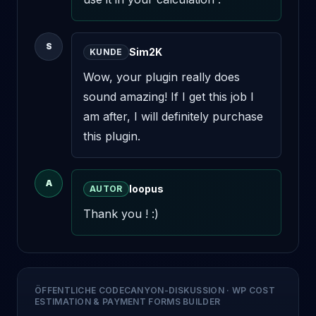
S
Sim2K
KUNDE
Wow, your plugin really does 
sound amazing! If I get this job I 
am after, I will definitely purchase 
this plugin.
A
loopus
AUTOR
Thank you ! :)
ÖFFENTLICHE CODECANYON-DISKUSSION
·
WP COST
ESTIMATION & PAYMENT FORMS BUILDER