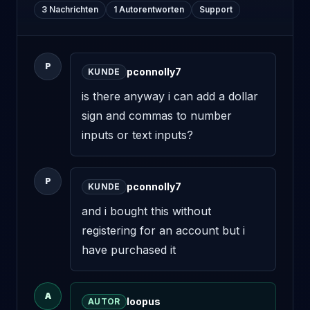
3 Nachrichten
1 Autorentworten
Support
P
pconnolly7
KUNDE
is there anyway i can add a dollar 
sign and commas to number 
inputs or text inputs?
P
pconnolly7
KUNDE
and i bought this without 
registering for an account but i 
have purchased it
A
loopus
AUTOR