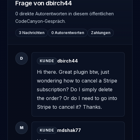
Frage von dbirch44
0 direkte Autorentworten
in diesem öffentlichen
CodeCanyon-Gespräch.
3 Nachrichten
0 Autorentworten
Zahlungen
D
dbirch44
KUNDE
Hi there. Great plugin btw, just 
wondering how to cancel a Stripe 
subscription? Do I simply delete 
the order? Or do I need to go into 
Stripe to cancel it? Thanks.
M
mdshak77
KUNDE