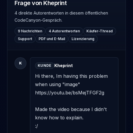
Frage von Kheprint
4 direkte Autorentworten
in diesem öffentlichen
CodeCanyon-Gespräch.
9 Nachrichten
4 Autorentworten
Käufer-Thread
Support
PDF und E-Mail
Lizenzierung
K
Kheprint
KUNDE
Hi there, Im having this problem 
when using "image" 

https://youtu.be/bsMejTFGF2g 

Made the video because I didn't 
know how to explain. 

:/