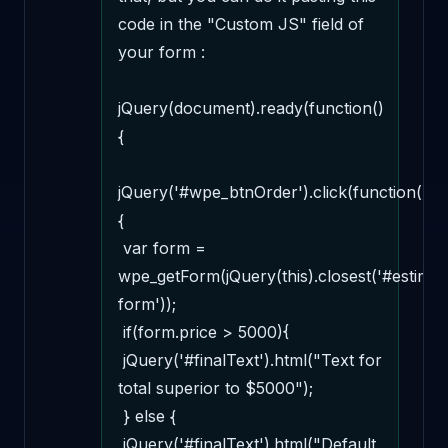
code in the "Custom JS" field of 
your form : 

jQuery(document).ready(function()
{ 

jQuery('#wpe_btnOrder').click(function()
{ 

 var form = 
wpe_getForm(jQuery(this).closest('#estimat
form')); 

 if(form.price > 5000){ 

 jQuery('#finalText').html("Text for 
total superior to $5000"); 

 } else { 

 jQuery('#finalText').html("Default 