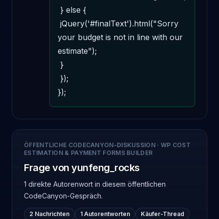
 } else { 

 jQuery('#finalText').html("Sorry 
your budget is not in line with our 
estimate"); 

 } 

 }); 

});
ÖFFENTLICHE CODECANYON-DISKUSSION
·
WP COST
ESTIMATION & PAYMENT FORMS BUILDER
Frage von yunfeng_rocks
1 direkte Autorenwort
in diesem öffentlichen
CodeCanyon-Gespräch.
2 Nachrichten
1 Autorentworten
Käufer-Thread