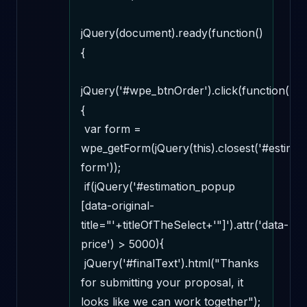
jQuery(document).ready(function()
{ 

jQuery('#wpe_btnOrder').click(function()
{ 

 var form = 
wpe_getForm(jQuery(this).closest('#estimat
form')); 

 if(jQuery('#estimation_popup 
[data-original-
title="'+titleOfTheSelect+'"]').attr('data-
price') > 5000){ 

 jQuery('#finalText').html("Thanks 
for submitting your proposal, it 
looks like we can work together"); 
