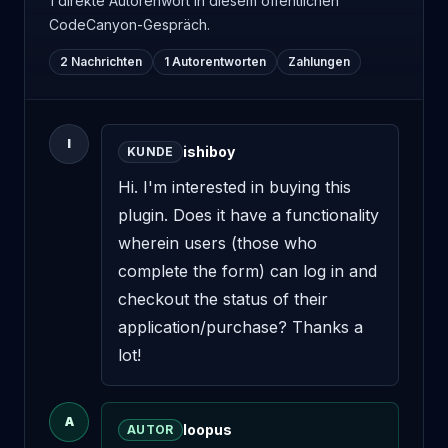
1 direkte Autorenwort
in diesem öffentlichen
CodeCanyon-Gespräch.
2 Nachrichten
1 Autorentworten
Zahlungen
I
ishiboy
KUNDE
Hi. I'm interested in buying this 
plugin. Does it have a functionality 
wherein users (those who 
complete the form) can log in and 
checkout the status of their 
application/purchase? Thanks a 
lot!
A
loopus
AUTOR