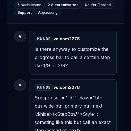
5 Nachrichten
2 Autorentworten
Käufer-Thread
Support
Anpassung
V
volcom2278
KUNDE
Is there anyway to customize the 
progress bar to call a certain step 
like 1/9 or 2/9?
V
volcom2278
KUNDE
$response .= ' id.'" class="btn 
btn-wide btn-primary btn-next 
'.$hideNtxStepBtn.'">Style '; 
someting like this but call an exact 
step instead of next?