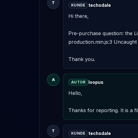
T
techsdale
KUNDE
Hi there, 

Pre-purchase question: the L
production.min.js:3 Uncaught
Thank you.
A
loopus
AUTOR
Hello,

Thanks for reporting. It is a 
T
techsdale
KUNDE