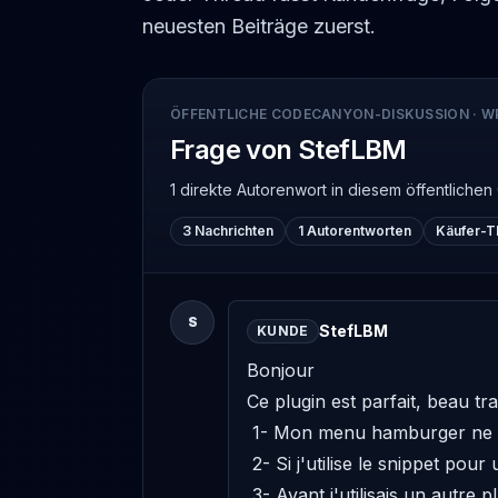
neuesten Beiträge zuerst.
ÖFFENTLICHE CODECANYON-DISKUSSION
·
W
Frage von StefLBM
1 direkte Autorenwort
in diesem öffentlich
3 Nachrichten
1 Autorentworten
Käufer-T
S
StefLBM
KUNDE
Bonjour 

Ce plugin est parfait, beau trava
 1- Mon menu hamburger ne fonctionne plus sur les pages ou j'ai intégré le shortcode 

 2- Si j'utilise le snippet pour un popup dans une page, le lien recharge la page mais n'ouvre pas de popup 

 3- Avant j'utilisais un autre plugin (moins efficace !) et sur la page de paiement Paypal il y avait un lien d'annulation et retour 