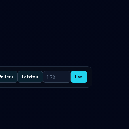
eiter
›
Letzte
»
Los
Zur Seite