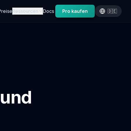
Preise
Ressourcen
Docs
Pro kaufen
🇩🇪
 und