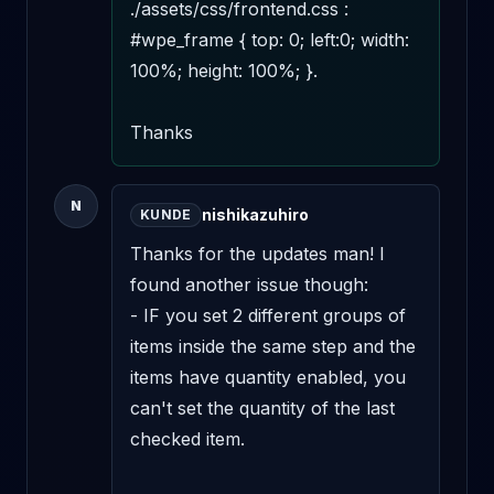
./assets/css/frontend.css : 
#wpe_frame { top: 0; left:0; width: 
100%; height: 100%; }. 

Thanks
N
nishikazuhiro
KUNDE
Thanks for the updates man! I 
found another issue though: 

- IF you set 2 different groups of 
items inside the same step and the 
items have quantity enabled, you 
can't set the quantity of the last 
checked item. 
