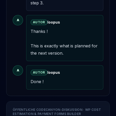
step 3.
A
loopus
AUTOR
Thanks ! 

This is exactly what is planned for 
the next version.
A
loopus
AUTOR
Done !
ÖFFENTLICHE CODECANYON-DISKUSSION
·
WP COST
ESTIMATION & PAYMENT FORMS BUILDER