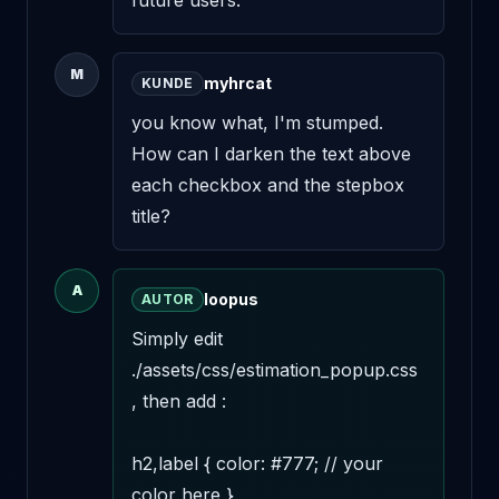
future users.
M
myhrcat
KUNDE
you know what, I'm stumped. 
How can I darken the text above 
each checkbox and the stepbox 
title?
A
loopus
AUTOR
Simply edit 
./assets/css/estimation_popup.css 
, then add : 

h2,label { color: #777; // your 
color here } 
