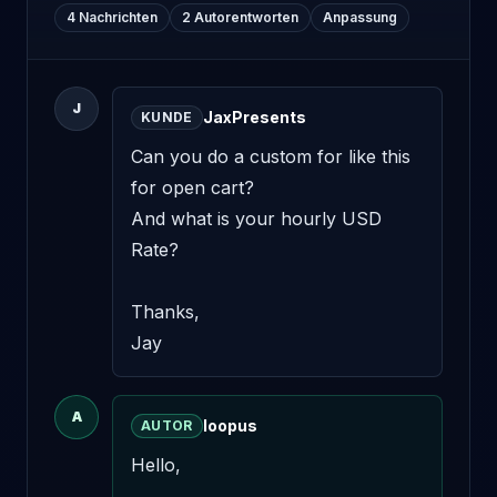
4 Nachrichten
2 Autorentworten
Anpassung
J
JaxPresents
KUNDE
Can you do a custom for like this 
for open cart? 

And what is your hourly USD 
Rate? 

Thanks, 

Jay
A
loopus
AUTOR
Hello,
