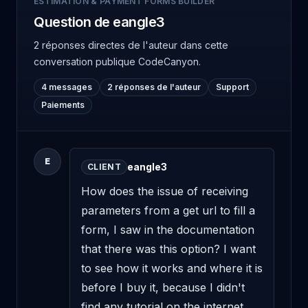
ESTIMATION & PAYMENT FORMS BUILDER
Question de eangle3
2 réponses directes de l'auteur
dans cette
conversation publique CodeCanyon.
4 messages
2 réponses de l'auteur
Support
Paiements
E
eangle3
CLIENT
How does the issue of receiving 
parameters from a get url to fill a 
form, I saw in the documentation 
that there was this option? I want 
to see how it works and where it is 
before I buy it, because I didn't 
find any tutorial on the internet 