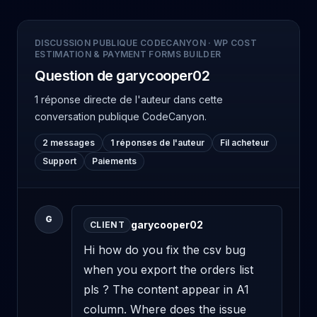
DISCUSSION PUBLIQUE CODECANYON
·
WP COST
ESTIMATION & PAYMENT FORMS BUILDER
Question de garycooper02
1 réponse directe de l'auteur
dans cette
conversation publique CodeCanyon.
2 messages
1 réponses de l'auteur
Fil acheteur
Support
Paiements
G
garycooper02
CLIENT
Hi how do you fix the csv bug 
when you export the orders list 
pls ? The content appear in A1 
column. Where does the issue 