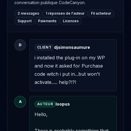
conversation publique CodeCanyon.
2 messages
1 réponses de l'auteur
Fil acheteur
Support
Paiements
Licences
D
djsimonsaumure
CLIENT
i installed the plug-in on my WP 
and now it asked for Purchase 
code witch i put in...but won't 
activate..... help?!?!
A
loopus
AUTEUR
Hello,

There is probably something that 