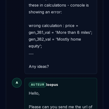
these in calculations - console is 
showing an error: 

wrong calculation : price = 

gen_381_val = 'More than 8 miles';

gen_382_val = 'Mostly home 
equity';

.....

Any ideas?
A
loopus
AUTEUR
Hello,

Please can you send me the url of 