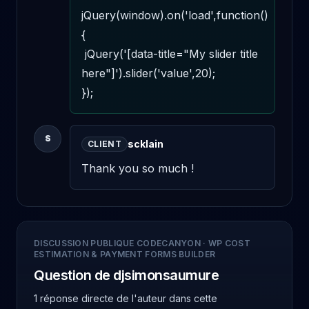
jQuery(window).on('load',function()
{ 

 jQuery('[data-title="My slider title 
here"]').slider('value',20); 

});
S
scklain
CLIENT
Thank you so much !
DISCUSSION PUBLIQUE CODECANYON
·
WP COST
ESTIMATION & PAYMENT FORMS BUILDER
Question de djsimonsaumure
1 réponse directe de l'auteur
dans cette