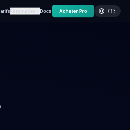
arifs
Ressources
Docs
Acheter Pro
🇫🇷
n