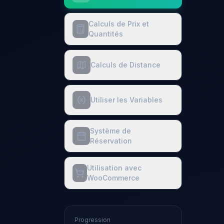
Calculs de Prix et
Quantités
Calculs de Distance
Utiliser les Variables
Système de
Réservation
Utilisation avec
WooCommerce
Progression